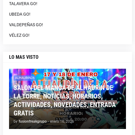
TALAVERA GO!
UBEDA GO!
VALDEPEÑAS GO!
VÉLEZ GO!
LO MAS VISTO
ALHAURIN26
SALON DEL MANGA DE ALHAURIN DE
LA TORRE, NOTICIAS, HORARIOS,
ACTIVIDADES, NOVEDADES, ENTRADA
GRATIS
by
fusionfreakgrupo
-
enero 16, 2026