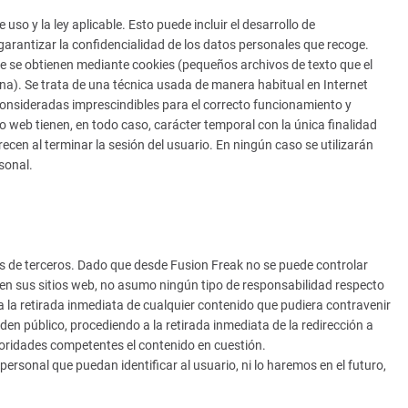
uso y la ley aplicable. Esto puede incluir el desarrollo de
arantizar la confidencialidad de los datos personales que recoge.
ue se obtienen mediante cookies (pequeños archivos de texto que el
ina). Se trata de una técnica usada de manera habitual en Internet
onsideradas imprescindibles para el correcto funcionamiento y
itio web tienen, en todo caso, carácter temporal con la única finalidad
ecen al terminar la sesión del usuario. En ningún caso se utilizarán
sonal.
dos de terceros. Dado que desde Fusion Freak no se puede controlar
 en sus sitios web, no asumo ningún tipo de responsabilidad respecto
la retirada inmediata de cualquier contenido que pudiera contravenir
orden público, procediendo a la retirada inmediata de la redirección a
toridades competentes el contenido en cuestión.
rsonal que puedan identificar al usuario, ni lo haremos en el futuro,