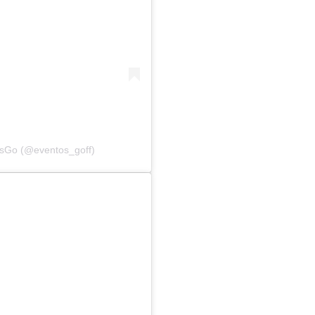
osGo (@eventos_goff)