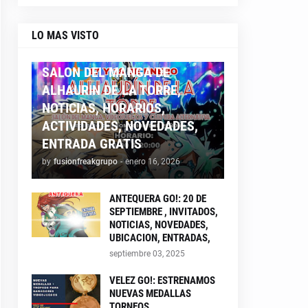
LO MAS VISTO
ALHAURIN26
SALON DEL MANGA DE
ALHAURIN DE LA TORRE,
NOTICIAS, HORARIOS,
ACTIVIDADES, NOVEDADES,
ENTRADA GRATIS
by
fusionfreakgrupo
-
enero 16, 2026
ANTEQUERA GO!: 20 DE
SEPTIEMBRE , INVITADOS,
NOTICIAS, NOVEDADES,
UBICACION, ENTRADAS,
septiembre 03, 2025
VELEZ GO!: ESTRENAMOS
NUEVAS MEDALLAS
TORNEOS