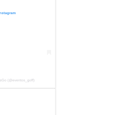
Instagram
osGo (@eventos_goff)