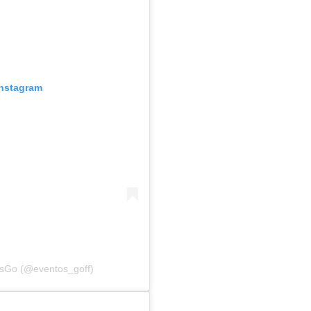
Instagram
osGo (@eventos_goff)