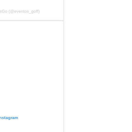
osGo (@eventos_goff)
Instagram