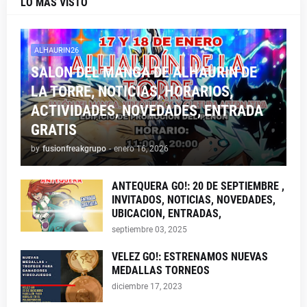
LO MAS VISTO
ALHAURIN26
SALON DEL MANGA DE ALHAURIN DE
LA TORRE, NOTICIAS, HORARIOS,
ACTIVIDADES, NOVEDADES, ENTRADA
GRATIS
by
fusionfreakgrupo
-
enero 16, 2026
ANTEQUERA GO!: 20 DE SEPTIEMBRE ,
INVITADOS, NOTICIAS, NOVEDADES,
UBICACION, ENTRADAS,
septiembre 03, 2025
VELEZ GO!: ESTRENAMOS NUEVAS
MEDALLAS TORNEOS
diciembre 17, 2023