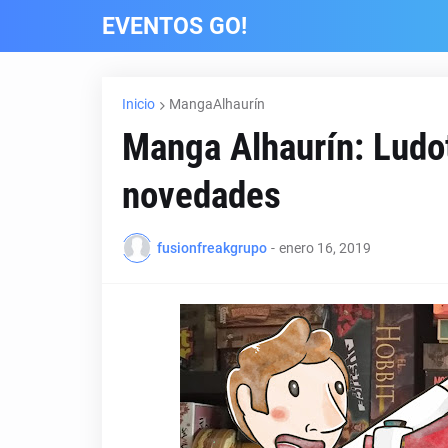
EVENTOS GO!
Inicio
MangaAlhaurín
Manga Alhaurín: Ludot
novedades
fusionfreakgrupo
-
enero 16, 2019