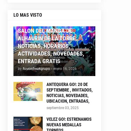
LO MAS VISTO
ALHAURIN26
SALON DEL MANGA DE
ALHAURIN DE LA TORRE,
NOTICIAS, HORARIOS,
ACTIVIDADES, NOVEDADES,
ENTRADA GRATIS
by
fusionfreakgrupo
-
enero 16, 2026
ANTEQUERA GO!: 20 DE
SEPTIEMBRE , INVITADOS,
NOTICIAS, NOVEDADES,
UBICACION, ENTRADAS,
septiembre 03, 2025
VELEZ GO!: ESTRENAMOS
NUEVAS MEDALLAS
TORNEOS