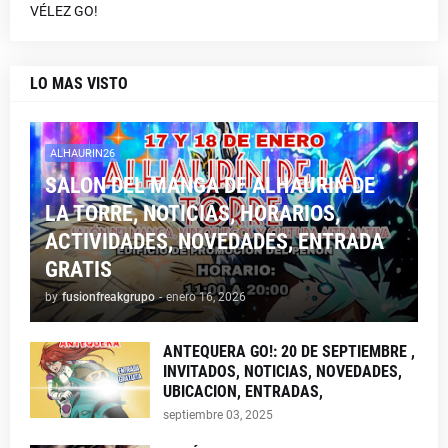
VÉLEZ GO!
LO MAS VISTO
ALHAURIN26
SALON DEL MANGA DE ALHAURIN DE
LA TORRE, NOTICIAS, HORARIOS,
ACTIVIDADES, NOVEDADES, ENTRADA
GRATIS
by
fusionfreakgrupo
-
enero 16, 2026
ANTEQUERA GO!: 20 DE SEPTIEMBRE ,
INVITADOS, NOTICIAS, NOVEDADES,
UBICACION, ENTRADAS,
septiembre 03, 2025