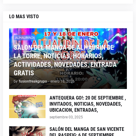
LO MAS VISTO
ALHAURIN26
SALON DEL MANGA DE ALHAURIN DE
LA TORRE, NOTICIAS, HORARIOS,
ACTIVIDADES, NOVEDADES, ENTRADA
GRATIS
by
fusionfreakgrupo
-
enero 16, 2026
ANTEQUERA GO!: 20 DE SEPTIEMBRE ,
INVITADOS, NOTICIAS, NOVEDADES,
UBICACION, ENTRADAS,
septiembre 03, 2025
SALÓN DEL MANGA DE SAN VICENTE
DEL RASPEIG: 6 DE SEPTIEMBRE ,