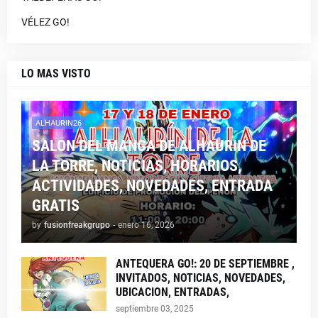
VÉLEZ GO!
LO MAS VISTO
ALHAURIN26
SALON DEL MANGA DE ALHAURIN DE
LA TORRE, NOTICIAS, HORARIOS,
ACTIVIDADES, NOVEDADES, ENTRADA
GRATIS
by
fusionfreakgrupo
-
enero 16, 2026
ANTEQUERA GO!: 20 DE SEPTIEMBRE ,
INVITADOS, NOTICIAS, NOVEDADES,
UBICACION, ENTRADAS,
septiembre 03, 2025