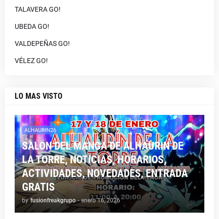
TALAVERA GO!
UBEDA GO!
VALDEPEÑAS GO!
VÉLEZ GO!
LO MAS VISTO
ALHAURIN26
SALON DEL MANGA DE ALHAURIN DE
LA TORRE, NOTICIAS, HORARIOS,
ACTIVIDADES, NOVEDADES, ENTRADA
GRATIS
by
fusionfreakgrupo
-
enero 16, 2026