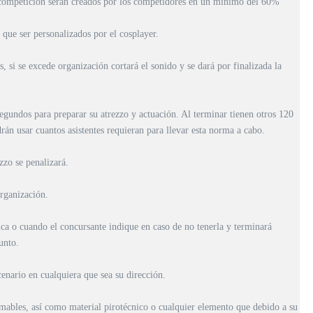
ta competición serán creados por los competidores en un mínimo del 60%
 que ser personalizados por el cosplayer.
si se excede organización cortará el sonido y se dará por finalizada la
gundos para preparar su atrezzo y actuación. Al terminar tienen otros 120
án usar cuantos asistentes requieran para llevar esta norma a cabo.
zzo se penalizará.
rganización.
 o cuando el concursante indique en caso de no tenerla y terminará
unto.
cenario en cualquiera que sea su dirección.
lamables, así como material pirotécnico o cualquier elemento que debido a su