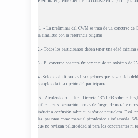
Premio:
el premio del mismo consiste en la participación
1 .- La preliminar del CWM se trata de un concurso de Co
la similitud con la referencia original
2.- Todos los participantes deben tener una edad mínima 
3.- El concurso constará únicamente de un máximo de 25 
4.-Solo se admitirán las inscripciones que hayan sido de
completo la inscripción del participante.
5.- Ateniéndonos al Real Decreto 137/1993 sobre el Reg
utilicen en su actuación armas de fuego, de metal y otros
inducir a confusión sobre su auténtica naturaleza. Está pr
las personas como material pirotécnico e inflamable. Sólo
que no revistan peligrosidad ni para los concursantes ni pa