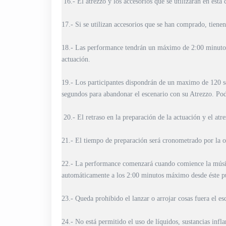
16.- El atrezzo y los accesorios que se utilizarán en es
17.- Si se utilizan accesorios que se han comprado, tienen
18.- Las performance tendrán un máximo de 2:00 minutos, 
actuación.
19.- Los participantes dispondrán de un maximo de 120 se
segundos para abandonar el escenario con su Atrezzo. Podr
20.- El retraso en la preparación de la actuación y el atre
21.- El tiempo de preparación será cronometrado por la o
22.- La performance comenzará cuando comience la música
automáticamente a los 2:00 minutos máximo desde éste p
23.- Queda prohibido el lanzar o arrojar cosas fuera el es
24.- No está permitido el uso de líquidos, sustancias inf