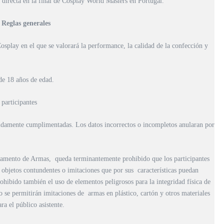
 directa en la final de Cosplay World Masters en Portugal.
Reglas generales
splay en el que se valorará la performance, la calidad de la confección y
de 18 años de edad.
participantes
bidamente cumplimentadas. Los datos incorrectos o incompletos anularan por
lamento de Armas, queda terminantemente prohibido que los participantes
 objetos contundentes o imitaciones que por sus características puedan
ohibido también el uso de elementos peligrosos para la integridad física de
 se permitirán imitaciones de armas en plástico, cartón y otros materiales
ra el público asistente.