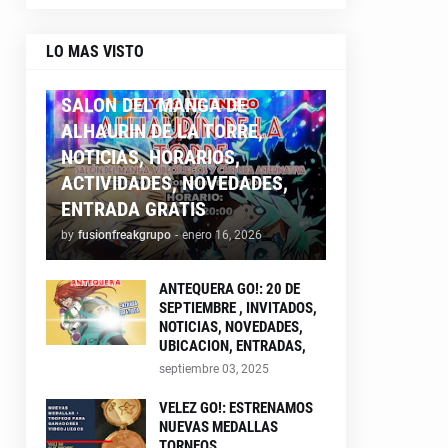
LO MAS VISTO
ALHAURIN26
SALON DEL MANGA DE
ALHAURIN DE LA TORRE,
NOTICIAS, HORARIOS,
ACTIVIDADES, NOVEDADES,
ENTRADA GRATIS
by
fusionfreakgrupo
-
enero 16, 2026
ANTEQUERA GO!: 20 DE
SEPTIEMBRE , INVITADOS,
NOTICIAS, NOVEDADES,
UBICACION, ENTRADAS,
septiembre 03, 2025
VELEZ GO!: ESTRENAMOS
NUEVAS MEDALLAS
TORNEOS