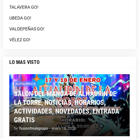
TALAVERA GO!
UBEDA GO!
VALDEPEÑAS GO!
VÉLEZ GO!
LO MAS VISTO
ALHAURIN26
SALON DEL MANGA DE ALHAURIN DE
LA TORRE, NOTICIAS, HORARIOS,
ACTIVIDADES, NOVEDADES, ENTRADA
GRATIS
by
fusionfreakgrupo
-
enero 16, 2026