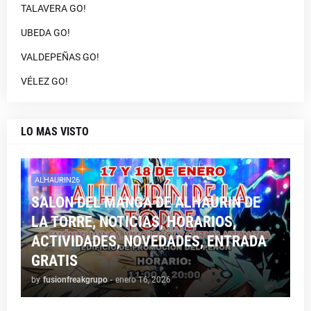
TALAVERA GO!
UBEDA GO!
VALDEPEÑAS GO!
VÉLEZ GO!
LO MAS VISTO
ALHAURIN26
SALON DEL MANGA DE ALHAURIN DE
LA TORRE, NOTICIAS, HORARIOS,
ACTIVIDADES, NOVEDADES, ENTRADA
GRATIS
by
fusionfreakgrupo
-
enero 16, 2026