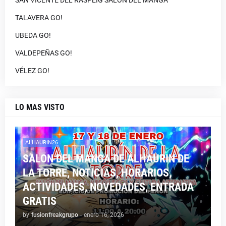
SAN VICENTE DEL RASPEIG SALON DEL MANGA
TALAVERA GO!
UBEDA GO!
VALDEPEÑAS GO!
VÉLEZ GO!
LO MAS VISTO
ALHAURIN26
SALON DEL MANGA DE ALHAURIN DE
LA TORRE, NOTICIAS, HORARIOS,
ACTIVIDADES, NOVEDADES, ENTRADA
GRATIS
by
fusionfreakgrupo
-
enero 16, 2026