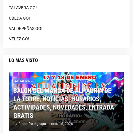
TALAVERA GO!
UBEDA GO!
VALDEPEÑAS GO!
VÉLEZ GO!
LO MAS VISTO
ALHAURIN26
SALON DEL MANGA DE ALHAURIN DE
LA TORRE, NOTICIAS, HORARIOS,
ACTIVIDADES, NOVEDADES, ENTRADA
GRATIS
by
fusionfreakgrupo
-
enero 16, 2026