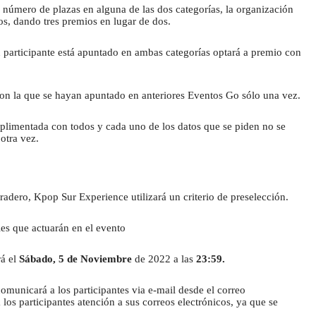
 número de plazas en alguna de las dos categorías, la organización 
s, dando tres premios en lugar de dos.
n participante está apuntado en ambas categorías optará a premio con 
con la que se hayan apuntado en anteriores Eventos Go sólo una vez.
plimentada con todos y cada uno de los datos que se piden no se 
otra vez.
adero, Kpop Sur Experience utilizará un criterio de preselección.
ales que actuarán en el evento
á el 
Sábado, 5 de Noviembre 
de 2022 a las
 23:59.
Cuando se tenga la lista definitiva, se les comunicará a los participantes via e-mail desde el correo 
a los participantes atención a sus correos electrónicos, ya que se 