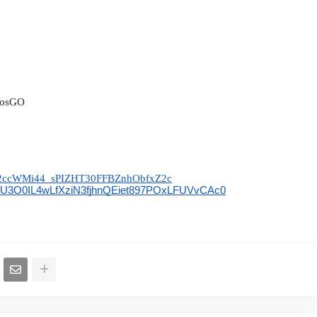
ntosGO
baS2ccWMi44_sPIZHT30FFBZnhObfxZ2c
b5JxU3O0IL4wLfXziN3fjhnQEiet897POxLFUVvCAc0