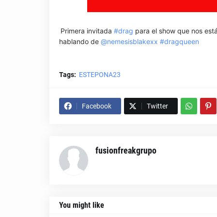
Primera invitada
#drag
para el show que nos est
hablando de
@nemesisblakexx
#dragqueen
Tags:
ESTEPONA23
Facebook
Twitter
fusionfreakgrupo
You might like