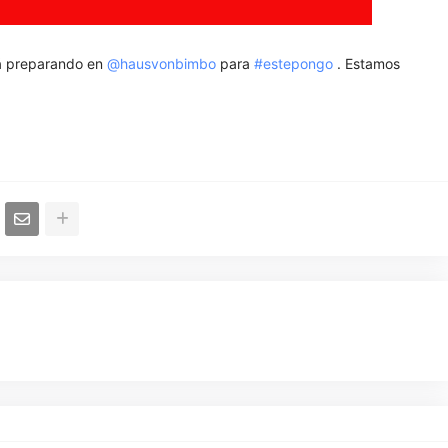
á preparando en
@hausvonbimbo
para
#estepongo
. Estamos