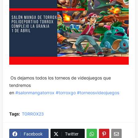
Os dejamos todos los torneos de videojuegos que
tendremos
en
#salonmangatorrox
#torroxgo
#torneosvideojuegos
Tags:
TORROX23
Facebook
Twitter