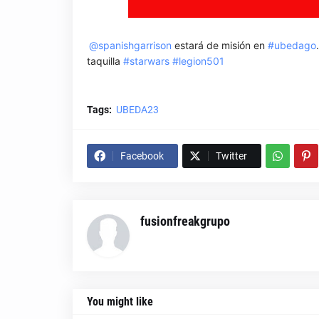
@spanishgarrison
estará de misión en
#ubedago
taquilla
#starwars
#legion501
Tags:
UBEDA23
Facebook
Twitter
fusionfreakgrupo
You might like