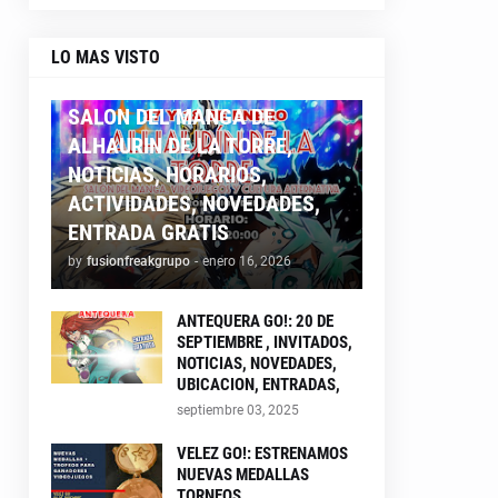
LO MAS VISTO
ALHAURIN26
SALON DEL MANGA DE
ALHAURIN DE LA TORRE,
NOTICIAS, HORARIOS,
ACTIVIDADES, NOVEDADES,
ENTRADA GRATIS
by
fusionfreakgrupo
-
enero 16, 2026
ANTEQUERA GO!: 20 DE
SEPTIEMBRE , INVITADOS,
NOTICIAS, NOVEDADES,
UBICACION, ENTRADAS,
septiembre 03, 2025
VELEZ GO!: ESTRENAMOS
NUEVAS MEDALLAS
TORNEOS