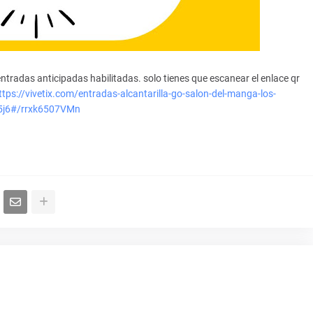
entradas anticipadas habilitadas. solo tienes que escanear el enlace qr
ttps://vivetix.com/entradas-alcantarilla-go-salon-del-manga-los-
a-v5j6#/rrxk6507VMn