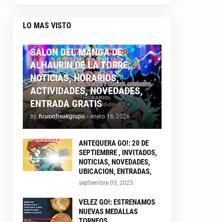
LO MAS VISTO
ALHAURIN26
SALON DEL MANGA DE
ALHAURIN DE LA TORRE,
NOTICIAS, HORARIOS,
ACTIVIDADES, NOVEDADES,
ENTRADA GRATIS
by
fusionfreakgrupo
-
enero 16, 2026
ANTEQUERA GO!: 20 DE
SEPTIEMBRE , INVITADOS,
NOTICIAS, NOVEDADES,
UBICACION, ENTRADAS,
septiembre 03, 2025
VELEZ GO!: ESTRENAMOS
NUEVAS MEDALLAS
TORNEOS