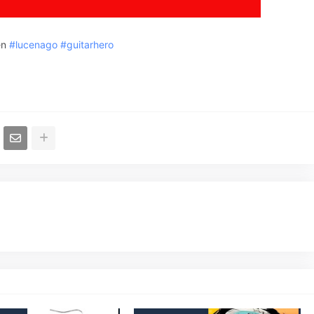
en
#lucenago
#guitarhero