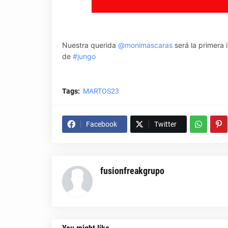
Nuestra querida
@monimascaras
será la primera 
de
#jungo
Tags:
MARTOS23
Facebook
Twitter
fusionfreakgrupo