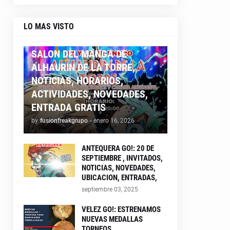
LO MAS VISTO
ALHAURIN26
SALON DEL MANGA DE
ALHAURIN DE LA TORRE,
NOTICIAS, HORARIOS,
ACTIVIDADES, NOVEDADES,
ENTRADA GRATIS
by
fusionfreakgrupo
-
enero 16, 2026
ANTEQUERA GO!: 20 DE
SEPTIEMBRE , INVITADOS,
NOTICIAS, NOVEDADES,
UBICACION, ENTRADAS,
septiembre 03, 2025
VELEZ GO!: ESTRENAMOS
NUEVAS MEDALLAS
TORNEOS