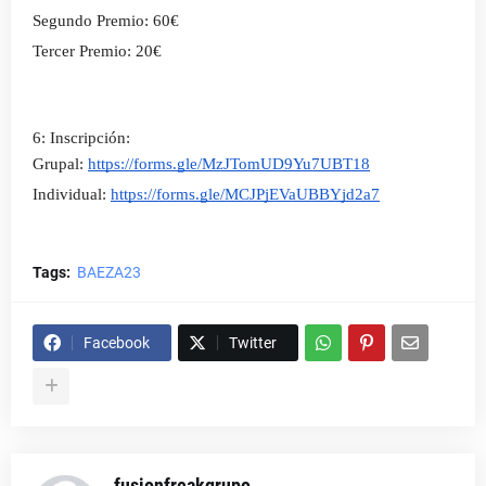
Segundo Premio: 60€
Tercer Premio: 20€
6: Inscripción:
Grupal:
https://forms.gle/MzJTomUD9Yu7UBT18
Individual: 
https://forms.gle/MCJPjEVaUBBYjd2a7
Tags:
BAEZA23
Facebook
Twitter
fusionfreakgrupo