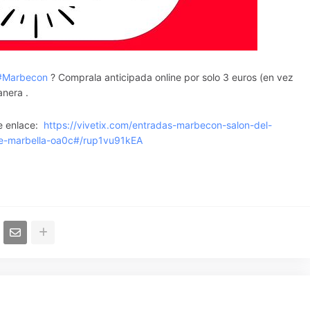
#Marbecon
? Comprala anticipada online por solo 3 euros (en vez
anera .
te enlace:
https://vivetix.com/entradas-marbecon-salon-del-
-de-marbella-oa0c#/rup1vu91kEA