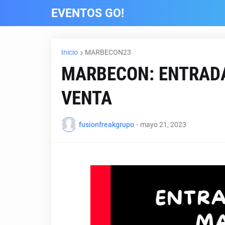
EVENTOS GO!
Inicio
MARBECON23
MARBECON: ENTRADA
VENTA
fusionfreakgrupo
-
mayo 21, 2023