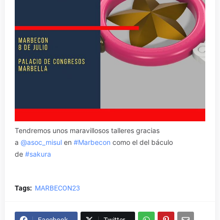
Tendremos unos maravillosos talleres gracias
a
@asoc_misul
en
#Marbecon
como el del báculo
de
#sakura
Tags:
MARBECON23