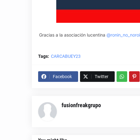
Gracias a la asociación lucentina
@ronin_no_noroi
Tags:
CARCABUEY23
Facebook
Twitter
fusionfreakgrupo