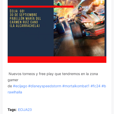
Nuevos torneos y free play que tendremos en la zona
gamer
de
#ecijago
#disneyspeedstorm
#mortalkombat1
#fc24
#b
rawlhalla
Tags:
ECIJA23