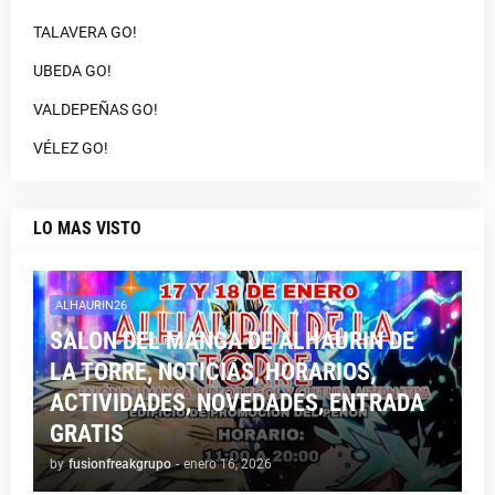
TALAVERA GO!
UBEDA GO!
VALDEPEÑAS GO!
VÉLEZ GO!
LO MAS VISTO
ALHAURIN26
SALON DEL MANGA DE ALHAURIN DE
LA TORRE, NOTICIAS, HORARIOS,
ACTIVIDADES, NOVEDADES, ENTRADA
GRATIS
by
fusionfreakgrupo
-
enero 16, 2026