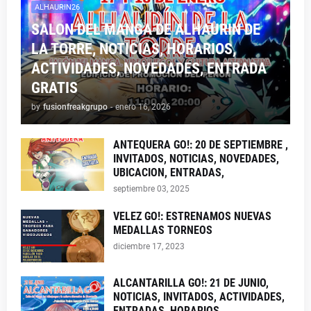
ALHAURIN26
SALON DEL MANGA DE ALHAURIN DE
LA TORRE, NOTICIAS, HORARIOS,
ACTIVIDADES, NOVEDADES, ENTRADA
GRATIS
by
fusionfreakgrupo
-
enero 16, 2026
ANTEQUERA GO!: 20 DE SEPTIEMBRE ,
INVITADOS, NOTICIAS, NOVEDADES,
UBICACION, ENTRADAS,
septiembre 03, 2025
VELEZ GO!: ESTRENAMOS NUEVAS
MEDALLAS TORNEOS
diciembre 17, 2023
ALCANTARILLA GO!: 21 DE JUNIO,
NOTICIAS, INVITADOS, ACTIVIDADES,
ENTRADAS, HORARIOS