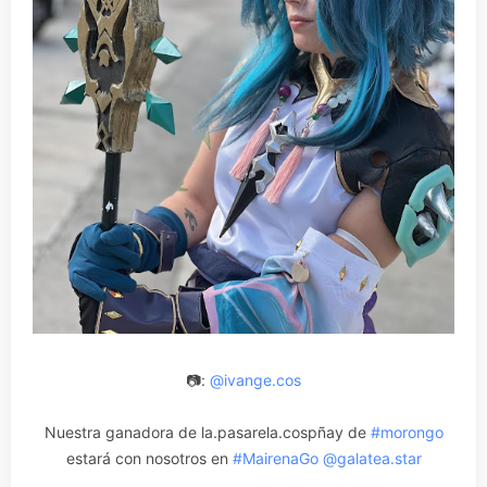
📷:
@ivange.cos
Nuestra ganadora de la.pasarela.cospñay de
#morongo
estará con nosotros en
#MairenaGo
@galatea.star