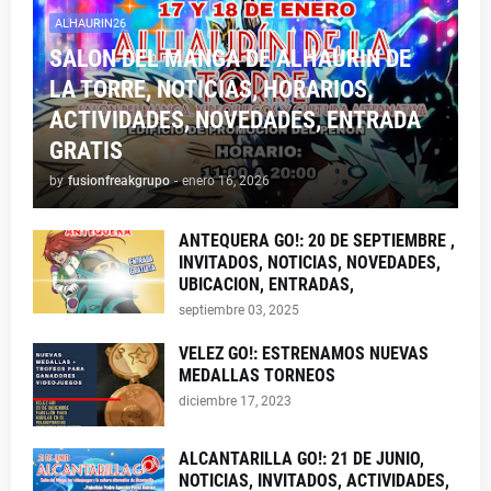
ALHAURIN26
SALON DEL MANGA DE ALHAURIN DE
LA TORRE, NOTICIAS, HORARIOS,
ACTIVIDADES, NOVEDADES, ENTRADA
GRATIS
by
fusionfreakgrupo
-
enero 16, 2026
ANTEQUERA GO!: 20 DE SEPTIEMBRE ,
INVITADOS, NOTICIAS, NOVEDADES,
UBICACION, ENTRADAS,
septiembre 03, 2025
VELEZ GO!: ESTRENAMOS NUEVAS
MEDALLAS TORNEOS
diciembre 17, 2023
ALCANTARILLA GO!: 21 DE JUNIO,
NOTICIAS, INVITADOS, ACTIVIDADES,