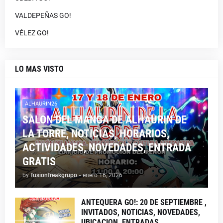
VALDEPEÑAS GO!
VÉLEZ GO!
LO MAS VISTO
ALHAURIN26
SALON DEL MANGA DE ALHAURIN DE
LA TORRE, NOTICIAS, HORARIOS,
ACTIVIDADES, NOVEDADES, ENTRADA
GRATIS
by
fusionfreakgrupo
-
enero 16, 2026
ANTEQUERA GO!: 20 DE SEPTIEMBRE ,
INVITADOS, NOTICIAS, NOVEDADES,
UBICACION, ENTRADAS,