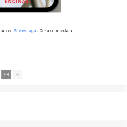
tará en
#talaverago
. Goku sobrevolará