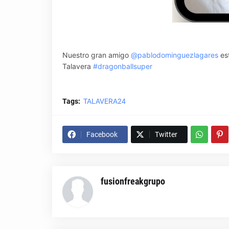
Nuestro gran amigo
@pablodominguezlagares
es
Talavera
#dragonballsuper
Tags:
TALAVERA24
Facebook
Twitter
fusionfreakgrupo