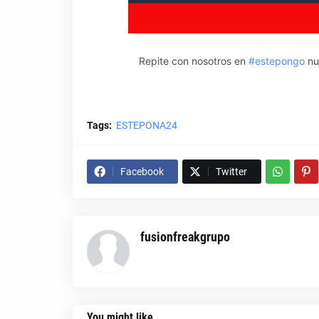
Repite con nosotros en
#estepongo
nu
Tags:
ESTEPONA24
Facebook
Twitter
fusionfreakgrupo
You might like