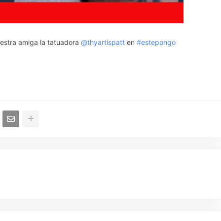
estra amiga la tatuadora
@thyartispatt
en
#estepongo