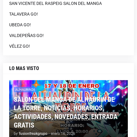
SAN VICENTE DEL RASPEIG SALON DEL MANGA
TALAVERA GO!
UBEDA GO!
VALDEPEÑAS GO!
VÉLEZ GO!
LO MAS VISTO
ALHAURIN26
SALON DEL MANGA DE ALHAURIN DE
LA TORRE, NOTICIAS, HORARIOS,
ACTIVIDADES, NOVEDADES, ENTRADA
GRATIS
by
fusionfreakgrupo
-
enero 16, 2026