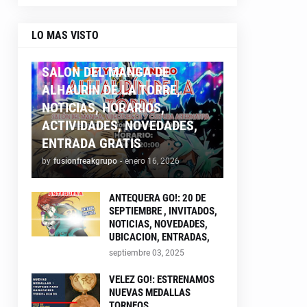
LO MAS VISTO
ALHAURIN26
SALON DEL MANGA DE
ALHAURIN DE LA TORRE,
NOTICIAS, HORARIOS,
ACTIVIDADES, NOVEDADES,
ENTRADA GRATIS
by
fusionfreakgrupo
-
enero 16, 2026
ANTEQUERA GO!: 20 DE
SEPTIEMBRE , INVITADOS,
NOTICIAS, NOVEDADES,
UBICACION, ENTRADAS,
septiembre 03, 2025
VELEZ GO!: ESTRENAMOS
NUEVAS MEDALLAS
TORNEOS