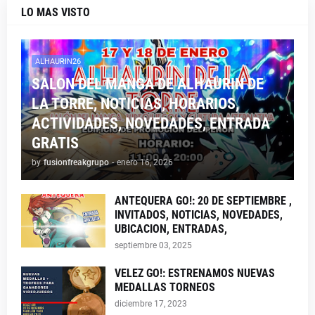
LO MAS VISTO
ALHAURIN26
SALON DEL MANGA DE ALHAURIN DE
LA TORRE, NOTICIAS, HORARIOS,
ACTIVIDADES, NOVEDADES, ENTRADA
GRATIS
by
fusionfreakgrupo
-
enero 16, 2026
ANTEQUERA GO!: 20 DE SEPTIEMBRE ,
INVITADOS, NOTICIAS, NOVEDADES,
UBICACION, ENTRADAS,
septiembre 03, 2025
VELEZ GO!: ESTRENAMOS NUEVAS
MEDALLAS TORNEOS
diciembre 17, 2023