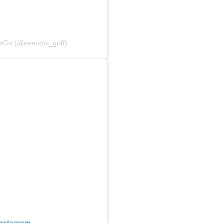
osGo (@eventos_goff)
Instagram