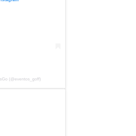
osGo (@eventos_goff)