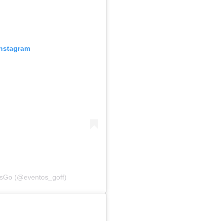
Instagram
osGo (@eventos_goff)