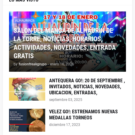
ALHAURIN26
SALON DEL MANGA DE ALHAURIN DE
LA TORRE, NOTICIAS, HORARIOS,
ACTIVIDADES, NOVEDADES, ENTRADA
GRATIS
by
fusionfreakgrupo
-
enero 16, 2026
ANTEQUERA GO!: 20 DE SEPTIEMBRE ,
INVITADOS, NOTICIAS, NOVEDADES,
UBICACION, ENTRADAS,
septiembre 03, 2025
VELEZ GO!: ESTRENAMOS NUEVAS
MEDALLAS TORNEOS
diciembre 17, 2023