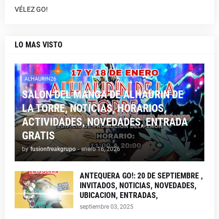
VÉLEZ GO!
LO MAS VISTO
ALHAURIN26
SALON DEL MANGA DE ALHAURIN DE
LA TORRE, NOTICIAS, HORARIOS,
ACTIVIDADES, NOVEDADES, ENTRADA
GRATIS
by
fusionfreakgrupo
-
enero 16, 2026
ANTEQUERA GO!: 20 DE SEPTIEMBRE ,
INVITADOS, NOTICIAS, NOVEDADES,
UBICACION, ENTRADAS,
septiembre 03, 2025