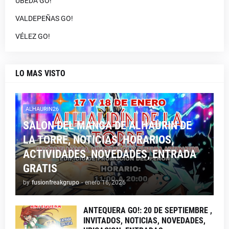
UBEDA GO!
VALDEPEÑAS GO!
VÉLEZ GO!
LO MAS VISTO
ALHAURIN26
SALON DEL MANGA DE ALHAURIN DE
LA TORRE, NOTICIAS, HORARIOS,
ACTIVIDADES, NOVEDADES, ENTRADA
GRATIS
by
fusionfreakgrupo
-
enero 16, 2026
ANTEQUERA GO!: 20 DE SEPTIEMBRE ,
INVITADOS, NOTICIAS, NOVEDADES,