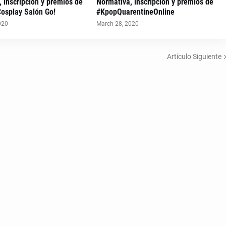
 inscripción y premios de
Normativa, inscripción y premios de
Cosplay Salón Go!
#KpopQuarentineOnline
020
March 28, 2020
Artículo Siguiente