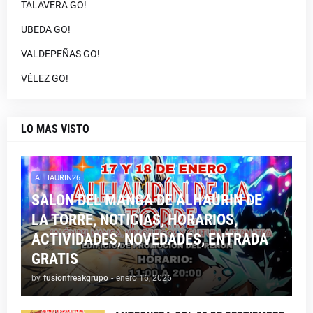
TALAVERA GO!
UBEDA GO!
VALDEPEÑAS GO!
VÉLEZ GO!
LO MAS VISTO
ALHAURIN26
SALON DEL MANGA DE ALHAURIN DE
LA TORRE, NOTICIAS, HORARIOS,
ACTIVIDADES, NOVEDADES, ENTRADA
GRATIS
by
fusionfreakgrupo
-
enero 16, 2026