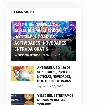
LO MAS VISTO
ALHAURIN26
SALON DEL MANGA DE
ALHAURIN DE LA TORRE,
NOTICIAS, HORARIOS,
ACTIVIDADES, NOVEDADES,
ENTRADA GRATIS
by
fusionfreakgrupo
-
enero 16, 2026
ANTEQUERA GO!: 20 DE
SEPTIEMBRE , INVITADOS,
NOTICIAS, NOVEDADES,
UBICACION, ENTRADAS,
septiembre 03, 2025
VELEZ GO!: ESTRENAMOS
NUEVAS MEDALLAS
TORNEOS