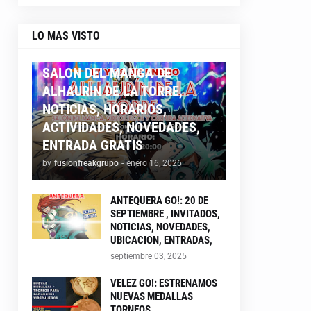
LO MAS VISTO
ALHAURIN26
SALON DEL MANGA DE
ALHAURIN DE LA TORRE,
NOTICIAS, HORARIOS,
ACTIVIDADES, NOVEDADES,
ENTRADA GRATIS
by
fusionfreakgrupo
-
enero 16, 2026
ANTEQUERA GO!: 20 DE
SEPTIEMBRE , INVITADOS,
NOTICIAS, NOVEDADES,
UBICACION, ENTRADAS,
septiembre 03, 2025
VELEZ GO!: ESTRENAMOS
NUEVAS MEDALLAS
TORNEOS