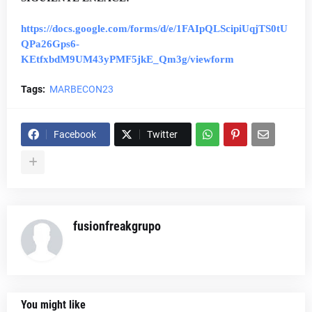
https://docs.google.com/forms/d/e/1FAIpQLScipiUqjTS0tU
QPa26Gps6-
KEtfxbdM9UM43yPMF5jkE_Qm3g/viewform
Tags:
MARBECON23
Facebook
Twitter
fusionfreakgrupo
You might like