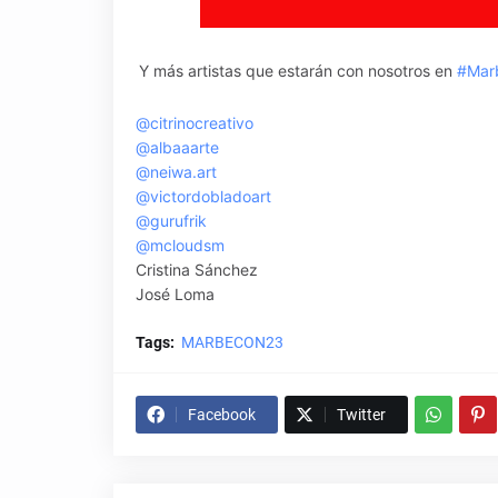
Y más artistas que estarán con nosotros en
#Mar
@citrinocreativo
@albaaarte
@neiwa.art
@victordobladoart
@gurufrik
@mcloudsm
Cristina Sánchez
José Loma
Tags:
MARBECON23
Facebook
Twitter