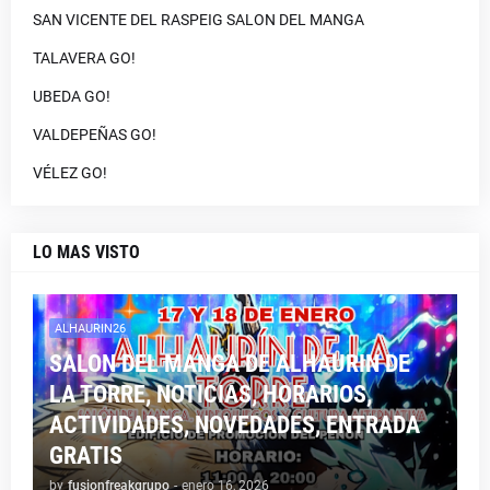
SAN VICENTE DEL RASPEIG SALON DEL MANGA
TALAVERA GO!
UBEDA GO!
VALDEPEÑAS GO!
VÉLEZ GO!
LO MAS VISTO
ALHAURIN26
SALON DEL MANGA DE ALHAURIN DE
LA TORRE, NOTICIAS, HORARIOS,
ACTIVIDADES, NOVEDADES, ENTRADA
GRATIS
by
fusionfreakgrupo
-
enero 16, 2026