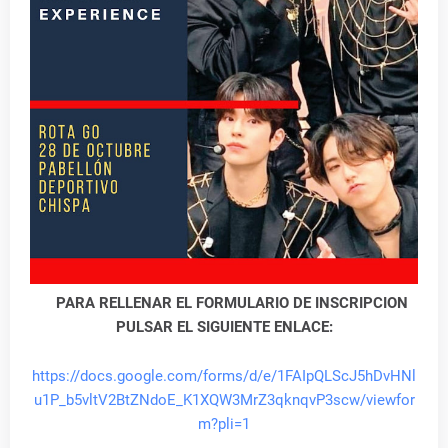
PARA RELLENAR EL FORMULARIO DE INSCRIPCION
PULSAR EL SIGUIENTE ENLACE:
https://docs.google.com/forms/d/e/1FAIpQLScJ5hDvHNl
u1P_b5vltV2BtZNdoE_K1XQW3MrZ3qknqvP3scw/viewfor
m?pli=1