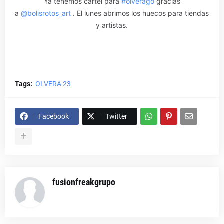
Ya tenemos cartel para
#olverago
gracias
a
@bolisrotos_art
. El lunes abrimos los huecos para tiendas
y artistas.
Tags:
OLVERA 23
Facebook
Twitter
fusionfreakgrupo