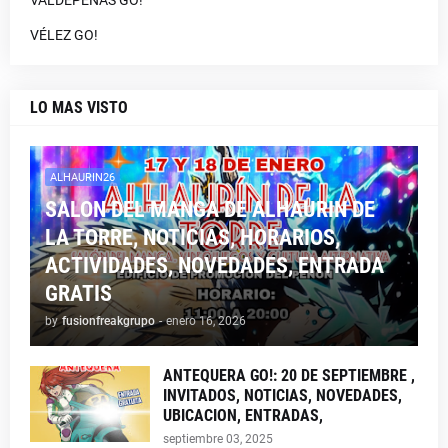
VALDEPEÑAS GO!
VÉLEZ GO!
LO MAS VISTO
ALHAURIN26
SALON DEL MANGA DE ALHAURIN DE
LA TORRE, NOTICIAS, HORARIOS,
ACTIVIDADES, NOVEDADES, ENTRADA
GRATIS
by
fusionfreakgrupo
-
enero 16, 2026
ANTEQUERA GO!: 20 DE SEPTIEMBRE ,
INVITADOS, NOTICIAS, NOVEDADES,
UBICACION, ENTRADAS,
septiembre 03, 2025